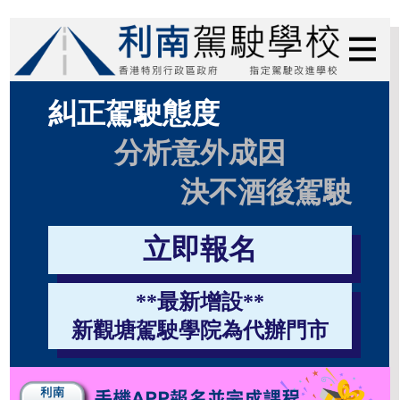
糾正駕駛態度
分析意外成因
決不酒後駕駛
立即報名
**最新增設**
新觀塘駕駛學院為代辦門市