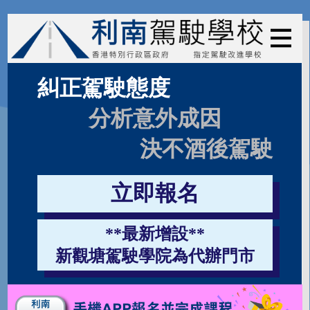
糾正駕駛態度
分析意外成因
決不酒後駕駛
立即報名
**最新增設**
新觀塘駕駛學院為代辦門市